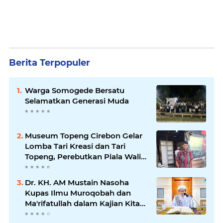
Berita Terpopuler
Warga Somogede Bersatu
Selamatkan Generasi Muda
Museum Topeng Cirebon Gelar
Lomba Tari Kreasi dan Tari
Topeng, Perebutkan Piala Wali
Kota
Dr. KH. AM Mustain Nasoha
Kupas Ilmu Muroqobah dan
Ma'rifatullah dalam Kajian Kitab
Ihya' Ulumuddin