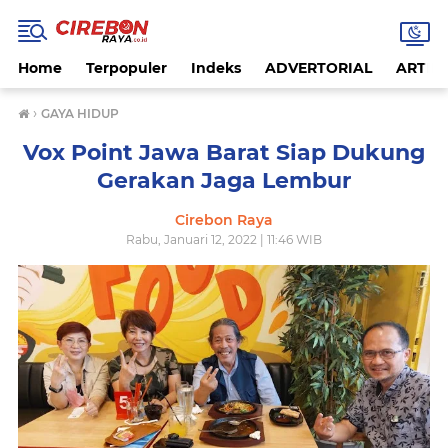
Home
Terpopuler
Indeks
ADVERTORIAL
ARTIKE
›
GAYA HIDUP
Vox Point Jawa Barat Siap Dukung
Gerakan Jaga Lembur
Cirebon Raya
Rabu, Januari 12, 2022 | 11:46 WIB