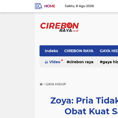
HOME
Sabtu
8 Agu 2026
Indeks
CIREBON RAYA
GAYA HI
Video
cirebon raya
gaya hi
›
GAYA HIDUP
Zoya: Pria Tid
Obat Kuat S