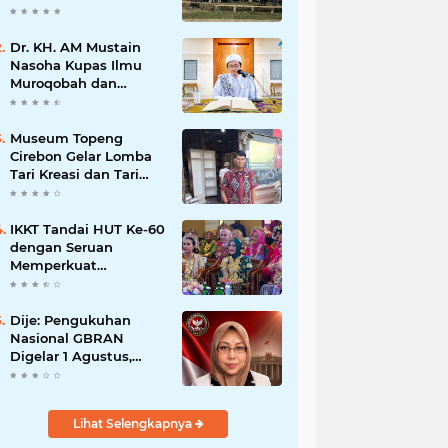
Dr. KH. AM Mustain
Nasoha Kupas Ilmu
Muroqobah dan
Ma'rifatullah dalam
Kajian Kitab Ihya'
Ulumuddin
Museum Topeng
Cirebon Gelar Lomba
Tari Kreasi dan Tari
Topeng, Perebutkan
Piala Wali Kota
IKKT Tandai HUT Ke-60
dengan Seruan
Memperkuat
Ketahanan Keluarga
TNI
Dije: Pengukuhan
Nasional GBRAN
Digelar 1 Agustus,
Diikuti 38 DPD dan
400 DPC
Lihat Selengkapnya