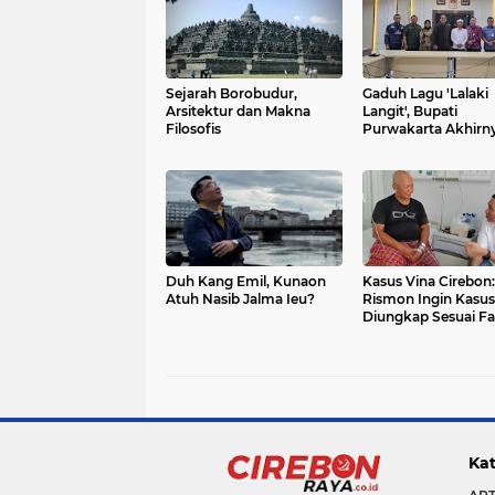
Sejarah Borobudur,
Gaduh Lagu 'Lalaki
Arsitektur dan Makna
Langit', Bupati
Filosofis
Purwakarta Akhirn
Minta Maaf
Duh Kang Emil, Kunaon
Kasus Vina Cirebon:
Atuh Nasib Jalma Ieu?
Rismon Ingin Kasus 
Diungkap Sesuai Fa
yang Ada
Kat