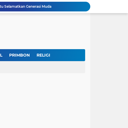
u Selamatkan Generasi Muda
Dr. KH. AM Mustain Nasoha Kupas Ilmu Muroqobah dan Ma'rifatullah dalam Kajian Kitab Ihya' Ulumuddin
Museum Topeng Cirebon Gelar Lomba Tari Kreasi dan Tari Topeng, Perebutkan Piala Wali Kota
GBRAN Bisa Jadi Partai Politik, Kemenkumham: Ikuti Mekanisme Undang-Undang
nd Social Phenomena in the Digital Age
erkuat Koordinasi Cegah Tawuran Susulan
Sekitar 1.000 Massa Ikuti Aksi Solidaritas Palestina di Monas, Berlangsung Tertib
tektur dan Makna Filosofis
L
PRIMBON
RELIGI
Indonesia Labour Ministry, Indo Rama Support Five Small Businesses in West Java
IKKT Tandai HUT Ke-60 dengan Seruan Memperkuat Ketahanan Keluarga TNI