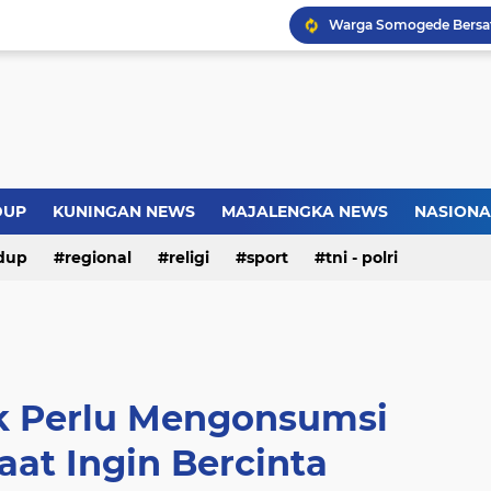
Warga Somogede Bersat
Introversion, ChatGPT a
Pemkot Jakarta Timur P
Sejarah Borobudur, Arsi
DUP
KUNINGAN NEWS
MAJALENGKA NEWS
NASIONA
dup
regional
religi
sport
tni - polri
ak Perlu Mengonsumsi
aat Ingin Bercinta