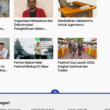
Organisasi Mahasiswa dan
Manfaatkan Jabatanmu
Dekolonisasi
Untuk Agamamu
ya
Pengetahuan dalam
Pendidikan di Papua
Farhan Bakal Helat
Festival Goa Lawah 2025,
Ini
Festival Bedug Di Jabar
Angkat Spiritual dan
kta
Tradisi
egori