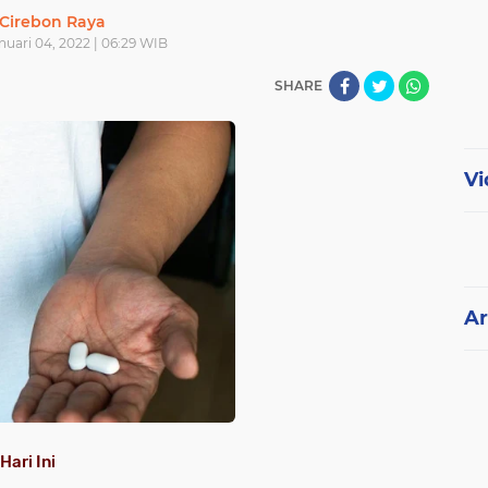
Cirebon Raya
anuari 04, 2022 | 06:29 WIB
SHARE
Vi
Ar
Hari Ini