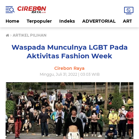
Home
Terpopuler
Indeks
ADVERTORIAL
ARTIKE
›
ARTIKEL PILIHAN
Waspada Munculnya LGBT Pada
Aktivitas Fashion Week
Cirebon Raya
Minggu, Juli 31, 2022 | 03:03 WIB