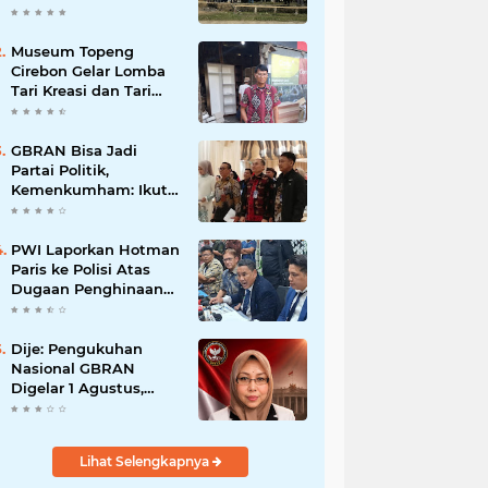
Museum Topeng
Cirebon Gelar Lomba
Tari Kreasi dan Tari
Topeng, Perebutkan
Piala Wali Kota
GBRAN Bisa Jadi
Partai Politik,
Kemenkumham: Ikuti
Mekanisme Undang-
Undang
PWI Laporkan Hotman
Paris ke Polisi Atas
Dugaan Penghinaan
Profesi Wartawan
Dije: Pengukuhan
Nasional GBRAN
Digelar 1 Agustus,
Diikuti 38 DPD dan
400 DPC
Lihat Selengkapnya