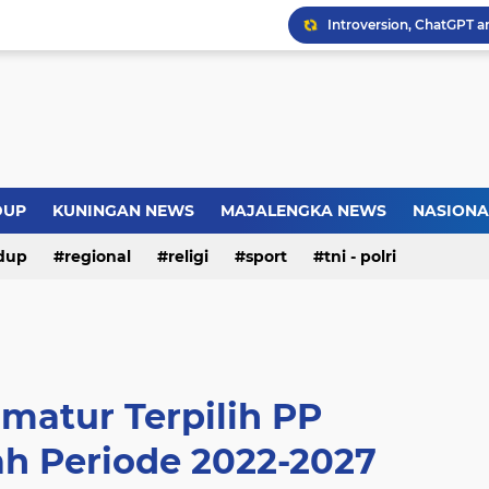
Introversion, ChatGPT a
Pemkot Jakarta Timur P
Sejarah Borobudur, Arsi
Warga Somogede Bersat
DUP
KUNINGAN NEWS
MAJALENGKA NEWS
NASIONA
dup
regional
religi
sport
tni - polri
rmatur Terpilih PP
 Periode 2022-2027