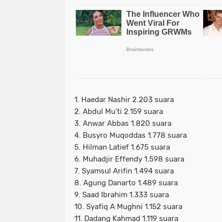
1. Haedar Nashir 2.203 suara
2. Abdul Mu'ti 2.159 suara
3. Anwar Abbas 1.820 suara
4. Busyro Muqoddas 1.778 suara
5. Hilman Latief 1.675 suara
6. Muhadjir Effendy 1.598 suara
7. Syamsul Arifin 1.494 suara
8. Agung Danarto 1.489 suara
9. Saad Ibrahim 1.333 suara
10. Syafiq A Mughni 1.152 suara
11. Dadang Kahmad 1.119 suara