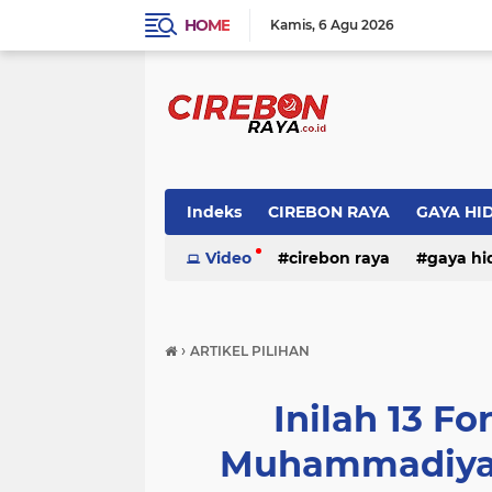
HOME
Kamis
6 Agu 2026
Indeks
CIREBON RAYA
GAYA HI
Video
cirebon raya
gaya hi
›
ARTIKEL PILIHAN
Inilah 13 Fo
Muhammadiyah