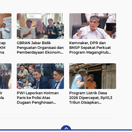
cap
GBRAN Jabar Bidik
Kemnaker, DPR dan
MKM
Penguatan Organisasi dan
BNSP Sepakat Perkuat
ama
Pemberdayaan Ekonomi
Program MagangHub
Masyarakat
pada 2026
ir
PWI Laporkan Hotman
Program Listrik Desa
la
Paris ke Polisi Atas
2026 Dipercepat, Rp10,3
Dugaan Penghinaan
Triliun Disiapkan
dah
Profesi Wartawan
Pemerintah