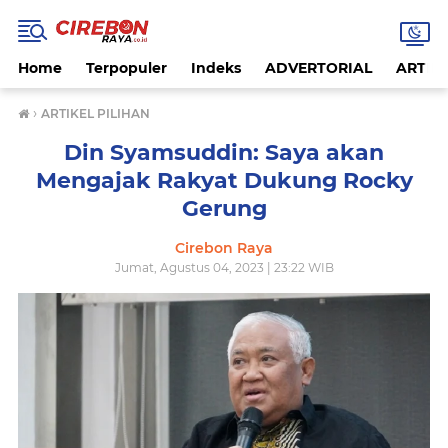
Home
Terpopuler
Indeks
ADVERTORIAL
ARTIKE
›
ARTIKEL PILIHAN
Din Syamsuddin: Saya akan
Mengajak Rakyat Dukung Rocky
Gerung
Cirebon Raya
Jumat, Agustus 04, 2023 | 23:22 WIB