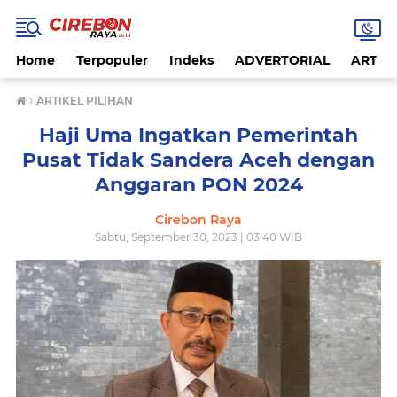
Home
Terpopuler
Indeks
ADVERTORIAL
ARTIKE
›
ARTIKEL PILIHAN
Haji Uma Ingatkan Pemerintah
Pusat Tidak Sandera Aceh dengan
Anggaran PON 2024
Cirebon Raya
Sabtu, September 30, 2023 | 03:40 WIB