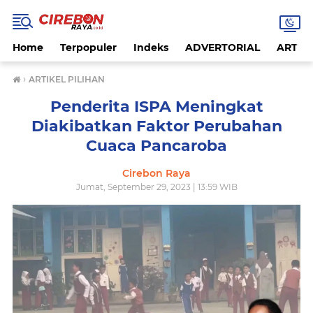
Home
Terpopuler
Indeks
ADVERTORIAL
ARTIKE
›
ARTIKEL PILIHAN
Penderita ISPA Meningkat
Diakibatkan Faktor Perubahan
Cuaca Pancaroba
Cirebon Raya
Jumat, September 29, 2023 | 13:59 WIB