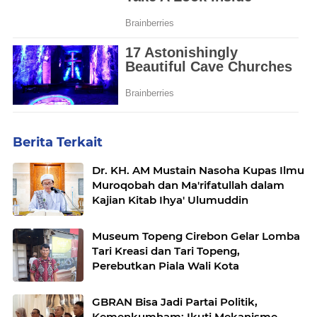
Berita Terkait
Dr. KH. AM Mustain Nasoha Kupas Ilmu
Muroqobah dan Ma'rifatullah dalam
Kajian Kitab Ihya' Ulumuddin
Museum Topeng Cirebon Gelar Lomba
Tari Kreasi dan Tari Topeng,
Perebutkan Piala Wali Kota
GBRAN Bisa Jadi Partai Politik,
Kemenkumham: Ikuti Mekanisme