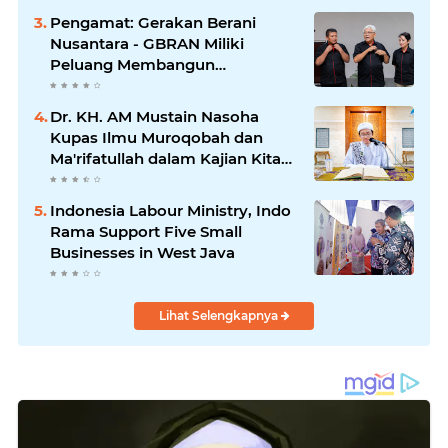
Pengamat: Gerakan Berani
Nusantara - GBRAN Miliki
Peluang Membangun
Identitasnya Sendiri
Dr. KH. AM Mustain Nasoha
Kupas Ilmu Muroqobah dan
Ma'rifatullah dalam Kajian Kitab
Ihya' Ulumuddin
Indonesia Labour Ministry, Indo
Rama Support Five Small
Businesses in West Java
Lihat Selengkapnya