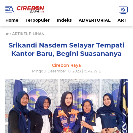
Home
Terpopuler
Indeks
ADVERTORIAL
ARTIKE
›
ARTIKEL PILIHAN
Srikandi Nasdem Selayar Tempati
Kantor Baru, Begini Suasananya
Cirebon Raya
Minggu, Desember 10, 2023 | 19:42 WIB