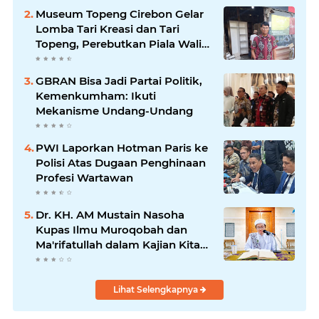
Museum Topeng Cirebon Gelar
Lomba Tari Kreasi dan Tari
Topeng, Perebutkan Piala Wali
Kota
GBRAN Bisa Jadi Partai Politik,
Kemenkumham: Ikuti
Mekanisme Undang-Undang
PWI Laporkan Hotman Paris ke
Polisi Atas Dugaan Penghinaan
Profesi Wartawan
Dr. KH. AM Mustain Nasoha
Kupas Ilmu Muroqobah dan
Ma'rifatullah dalam Kajian Kitab
Ihya' Ulumuddin
Lihat Selengkapnya