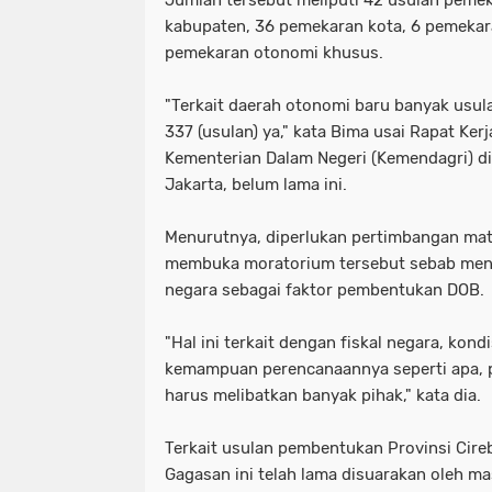
Jumlah tersebut meliputi 42 usulan peme
kabupaten, 36 pemekaran kota, 6 pemekar
pemekaran otonomi khusus.
"Terkait daerah otonomi baru banyak usula
337 (usulan) ya," kata Bima usai Rapat Ker
Kementerian Dalam Negeri (Kemendagri) d
Jakarta, belum lama ini.
Menurutnya, diperlukan pertimbangan mat
membuka moratorium tersebut sebab meny
negara sebagai faktor pembentukan DOB.
"Hal ini terkait dengan fiskal negara, kondis
kemampuan perencanaannya seperti apa, p
harus melibatkan banyak pihak," kata dia.
Terkait usulan pembentukan Provinsi Cire
Gagasan ini telah lama disuarakan oleh ma