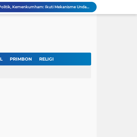
GBRAN Bisa Jadi Partai Politik, Kemenkumham: Ikuti Mekanisme Undang-Undang
nd Social Phenomena in the Digital Age
erkuat Koordinasi Cegah Tawuran Susulan
Sekitar 1.000 Massa Ikuti Aksi Solidaritas Palestina di Monas, Berlangsung Tertib
tektur dan Makna Filosofis
Sidak Tambang Pasir Wonosobo, Pengelola Sebut Izin Belum Rampung Meski Sudah Setahun
IKKT Tandai HUT Ke-60 dengan Seruan Memperkuat Ketahanan Keluarga TNI
u Selamatkan Generasi Muda
L
PRIMBON
RELIGI
Dr. KH. AM Mustain Nasoha Kupas Ilmu Muroqobah dan Ma'rifatullah dalam Kajian Kitab Ihya' Ulumuddin
Museum Topeng Cirebon Gelar Lomba Tari Kreasi dan Tari Topeng, Perebutkan Piala Wali Kota