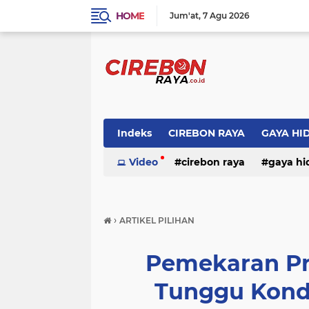
HOME
Jum'at
7 Agu 2026
Indeks
CIREBON RAYA
GAYA HI
Video
cirebon raya
gaya hi
›
ARTIKEL PILIHAN
Pemekaran Pr
Tunggu Kondi