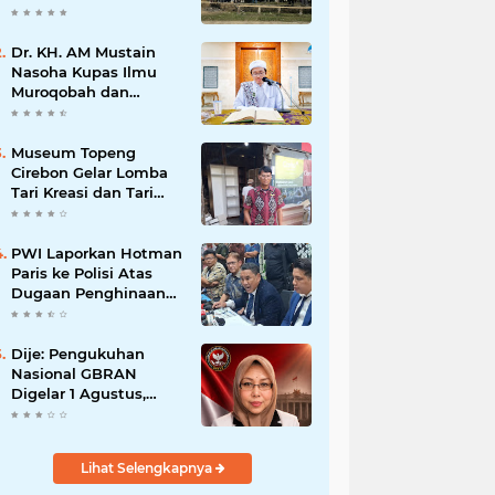
Dr. KH. AM Mustain
Nasoha Kupas Ilmu
Muroqobah dan
Ma'rifatullah dalam
Kajian Kitab Ihya'
Ulumuddin
Museum Topeng
Cirebon Gelar Lomba
Tari Kreasi dan Tari
Topeng, Perebutkan
Piala Wali Kota
PWI Laporkan Hotman
Paris ke Polisi Atas
Dugaan Penghinaan
Profesi Wartawan
Dije: Pengukuhan
Nasional GBRAN
Digelar 1 Agustus,
Diikuti 38 DPD dan
400 DPC
Lihat Selengkapnya