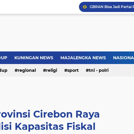
Introversion, ChatGPT a
Pemkot Jakarta Timur P
Sejarah Borobudur, Arsi
Warga Somogede Bersat
DUP
KUNINGAN NEWS
MAJALENGKA NEWS
NASIONA
dup
regional
religi
sport
tni - polri
ovinsi Cirebon Raya
si Kapasitas Fiskal