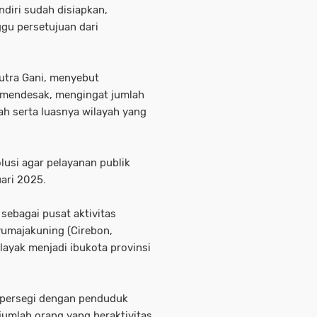
diri sudah disiapkan,
u persetujuan dari
utra Gani, menyebut
 mendesak, mengingat jumlah
h serta luasnya wilayah yang
lusi agar pelayanan publik
uari 2025.
 sebagai pusat aktivitas
yumajakuning (Cirebon,
layak menjadi ibukota provinsi
 persegi dengan penduduk
, jumlah orang yang beraktivitas