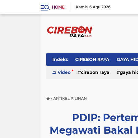
HOME
Kamis
6 Agu 2026
Indeks
CIREBON RAYA
GAYA HI
Video
cirebon raya
gaya hi
›
ARTIKEL PILIHAN
PDIP: Perte
Megawati Bakal 