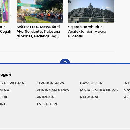
mur
Sekitar 1.000 Massa Ikuti
Sejarah Borobudur,
 Cegah
Aksi Solidaritas Palestina
Arsitektur dan Makna
di Monas, Berlangsung
Filosofis
Tertib
egori
IKEL PILIHAN
CIREBON RAYA
GAYA HIDUP
IN
MINAL
KUNINGAN NEWS
MAJALENGKA NEWS
NA
ITIK
PRIMBON
REGIONAL
REL
ORT
TNI - POLRI