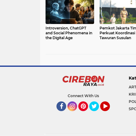
Introversion, ChatGPT
Pemkot Jakarta Ti
and Social Phenomena in
Perkuat Koordinasi
the Digital Age
Tawuran Susulan
Kat
ART
KRI
Connect With Us
POL
SP
Facebook
Instagram
Pinterest
Twitter
YouTube