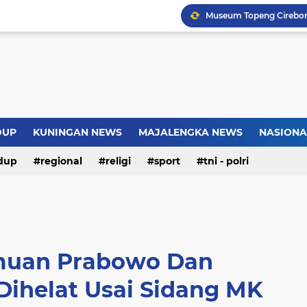
Introversion, ChatGPT a
Pemkot Jakarta Timur P
Sejarah Borobudur, Arsi
DUP
KUNINGAN NEWS
MAJALENGKA NEWS
NASIONA
Warga Somogede Bersat
dup
regional
religi
sport
tni - polri
muan Prabowo Dan
Dihelat Usai Sidang MK