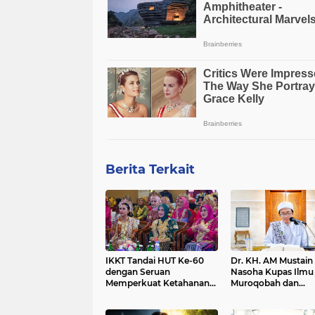
Berita Terkait
IKKT Tandai HUT Ke-60
Dr. KH. AM Mustain
dengan Seruan
Nasoha Kupas Ilmu
Memperkuat Ketahanan
Muroqobah dan
Keluarga TNI
Ma'rifatullah dalam 
Kitab Ihya' Ulumud