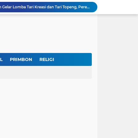
Museum Topeng Cirebon Gelar Lomba Tari Kreasi dan Tari Topeng, Perebutkan Piala Wali Kota
GBRAN Bisa Jadi Partai Politik, Kemenkumham: Ikuti Mekanisme Undang-Undang
nd Social Phenomena in the Digital Age
erkuat Koordinasi Cegah Tawuran Susulan
Sekitar 1.000 Massa Ikuti Aksi Solidaritas Palestina di Monas, Berlangsung Tertib
tektur dan Makna Filosofis
Sidak Tambang Pasir Wonosobo, Pengelola Sebut Izin Belum Rampung Meski Sudah Setahun
IKKT Tandai HUT Ke-60 dengan Seruan Memperkuat Ketahanan Keluarga TNI
L
PRIMBON
RELIGI
u Selamatkan Generasi Muda
Dr. KH. AM Mustain Nasoha Kupas Ilmu Muroqobah dan Ma'rifatullah dalam Kajian Kitab Ihya' Ulumuddin