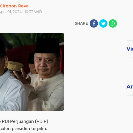
Cirebon Raya
April 01, 2024 | 10:33 WIB
SHARE
Vi
Ar
e PDI Perjuangan (PDIP)
lon presiden terpilih,