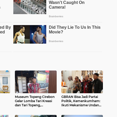
Museum Topeng Cirebon
GBRAN Bisa Jadi Partai
Gelar Lomba Tari Kreasi
Politik, Kemenkumham:
dan Tari Topeng,
Ikuti Mekanisme Undang-
Kajian
Perebutkan Piala Wali
Undang
din
Kota