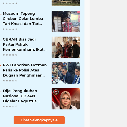
Museum Topeng
Cirebon Gelar Lomba
Tari Kreasi dan Tari
Topeng, Perebutkan
Piala Wali Kota
GBRAN Bisa Jadi
Partai Politik,
Kemenkumham: Ikuti
Mekanisme Undang-
Undang
PWI Laporkan Hotman
Paris ke Polisi Atas
Dugaan Penghinaan
Profesi Wartawan
Dije: Pengukuhan
Nasional GBRAN
Digelar 1 Agustus,
Diikuti 38 DPD dan
400 DPC
Lihat Selengkapnya